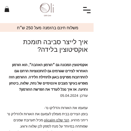
משלוח חינם בהזמנה מעל 250 ש״ח
איך לייצר סביבה תומכת
אוקסיטוצין בלידה?
אוקסיטוצין המכונה גם ״הורמון האהבה״, הוא הורמון
האחראי לצירים שגורמים גם להתכווצויות הרחם וגם
להתרחבות מפרקים באגן ולתחילת הלידה. ההורמון הזה
מופרש בעיקר מצבים אינטימיים של נחת, שלווה, ביטחון
ורגיעה. אז איך נוכל לעודד את הפרשת ההורמון?
עודכן:
05.04.2024
עמעמו את האורות והדליקו נר-
בזמן הצירים בבית מומלץ לעמעם את האורות ולהדליק נר
ריחני מרגיע.
הנר שלנו olicalm
מכיל תערובת שמנים
שפותחה במיוחד על מנת לספק לכן שלווה ורוגע.