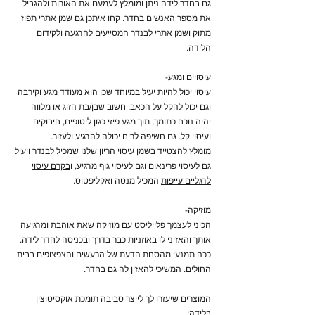
גם בחדר לידה ניתן ומומלץ לעמעם את האורות ולהגביל
את מספר האנשים בחדר. קחו איתכן גם שמן אתרי תפוז
מתוק ושמן אתרי לבנדר המסייעים להרגעה ולקידום
הלידה.
עיסויים ומגע-
עיסוי יכול להיות יעיל במיוחד שכן הוא מעודד מגע וקירבה
וגם יכול להקל על הכאב. חשוב שבן/בת הזוג או מלווה
יהיה נוכח כתומך, תוך מגע פיזי כגון ליטופים, חיבוקים
ועיסוי קל. גם חשיפה לריח יכולה להרגיע ולעזור.
מומלץ להצטייד
בשמן עיסוי הריון
שלנו שמכיל לבנדר ויעיל
גם לעיסוי פרינאום וגם לעיסוי גוף מרגיע, ו
בקרם עיסוי
לרגליים עייפות
המכיל מנטה ואקליפטוס.
מוזיקה-
הכיני לעצמך פלייליסט עם מוזיקה שאת אוהבת ומרגיעה
אותך והאזיני לו באוזניות כבר בדרך ובכניסה לחדר לידה.
ככה תמנעי מהסחת הדעת של הרעשים והצפצופים בבית
החולים. המשיכי להאזין לה גם בחדר.
המוצרים שיעזרו לך לייצר סביבה תומכת אוקסיטוצין
בלידה: