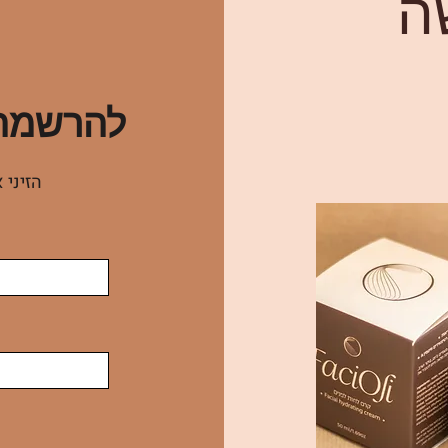
ה
להרשמה 
הזיני 