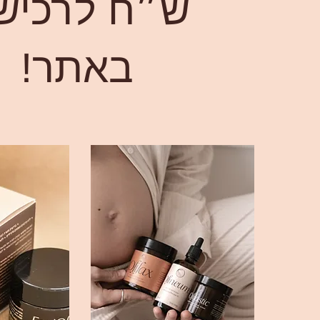
ש״ח לרכיש
באתר!