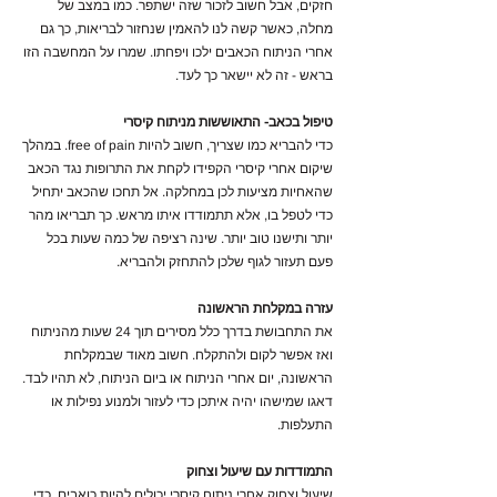
חזקים, אבל חשוב לזכור שזה ישתפר. כמו במצב של
מחלה, כאשר קשה לנו להאמין שנחזור לבריאות, כך גם
אחרי הניתוח הכאבים ילכו ויפחתו. שמרו על המחשבה הזו
בראש - זה לא יישאר כך לעד.
טיפול בכאב- התאוששות מניתוח קיסרי
כדי להבריא כמו שצריך, חשוב להיות free of pain. במהלך
שיקום אחרי קיסרי הקפידו לקחת את התרופות נגד הכאב
שהאחיות מציעות לכן במחלקה. אל תחכו שהכאב יתחיל
כדי לטפל בו, אלא תתמודדו איתו מראש. כך תבריאו מהר
יותר ותישנו טוב יותר. שינה רציפה של כמה שעות בכל
פעם תעזור לגוף שלכן להתחזק ולהבריא.
עזרה במקלחת הראשונה
את התחבושת בדרך כלל מסירים תוך 24 שעות מהניתוח
ואז אפשר לקום ולהתקלח. חשוב מאוד שבמקלחת
הראשונה, יום אחרי הניתוח או ביום הניתוח, לא תהיו לבד.
דאגו שמישהו יהיה איתכן כדי לעזור ולמנוע נפילות או
התעלפות.
התמודדות עם שיעול וצחוק
שיעול וצחוק אחרי ניתוח קיסרי יכולים להיות כואבים. כדי