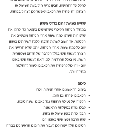
להקל על התחושה, חבקו כרית חזק בעת השיעול או
הצחוק. זה יפחית את הכאב ויאפשר לכן לצחוק בנוחות.
שתייה ומניעת זיהום בדרכי השתן
במהלך הניתוח הקיסרי משתמשים בקטטר כדי לרוקן את
שלפוחית השתן. כמה שעות אחרי הניתוח מוציאים את
הקטטר, אך חשוב לשתות הרבה וללכת לשירותים באופן
יזום כל כמה שעות. אחרי הניתוח, ייתכן שלא תרגישו את
הצורך לעשות פיפי בגלל הקרבה של הרחם ושלפוחית
השתן, או בגלל ההרדמה. לכן, דאגו לעשות פיפי באופן
יזום - זה יכול להפחית את הכאבים ולעזור להחלמה
מהירה יותר.
סיכום
בימים הראשונים אחרי הניתוח, זכרו:
הכאבים יפחתו עם הזמן.
הקפידו על נטילת תרופות נגד כאבים ושינה טובה.
קבלו עזרה במקלחת הראשונה.
חבקו כרית בזמן שיעול או צחוק.
שתו הרבה ועשו פיפי באופן יזום.
הטיפים הללו יעזרו לכן לעבור את הימים הראשונים בצורה