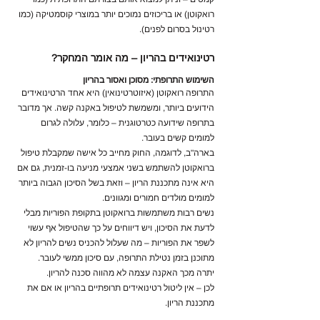
רואקוטן) או בריכוזים נמוכים יותר במוצרי קוסמטיקה (כמו
רטינול בסרום לפנים).
רטינואידים בהריון – מה אומר המחקר?
השימוש התרופתי: מסוכן ואסור בהריון
התרופה רואקוטן (איזוטרטינואין) היא אחד הרטינואידים
הידועים ביותר, ומשמשת לטיפול באקנה קשה. אך מדובר
בתרופה שידועה כטרטוגנית – כלומר, עלולה לגרום
למומים קשים בעובר.
בארה"ב, לדוגמה, החוק מחייב כל אישה שמקבלת טיפול
ברואקוטן להשתמש בשני אמצעי מניעה בו-זמנית, גם אם
היא אינה מתכננת הריון – וזאת בשל הסיכון הגבוה ביותר
למומים מולדים חמורים ומגוונים.
נשים רבות משתמשות ברואקוטן בתקופת הפוריות מבלי
לדעת את הסיכון, ויש דיווחים על כך שהטיפול אף עשוי
לשפר את הפוריות – מה שעלול להכניס נשים להריון לא
מתוכנן בזמן נטילת התרופה, עם סיכון ממשי לעובר.
יתרה מכך האקנה עצמה לא מהווה סכנה להריון.
לכן – אין ליטול רטינואידים תרופתיים בהריון או אם את
מתכננת הריון.