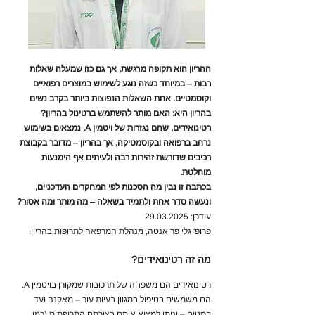
ההריון הוא תקופה מרגשת, אך גם כזו שמעלה שאלות
רבות – במיוחד כשזה נוגע לשימוש במוצרים רפואיים
וקוסמטיים. אחת השאלות הנפוצות ביותר בקרב נשים
בהריון היא: האם מותר להשתמש ברטינול בהריון?
רטינואידים, שהם נגזרות של ויטמין A, נמצאים בשימוש
נרחב ברפואה ובקוסמטיקה, אך בהריון – מדובר בקבוצת
רכיבים שדורשת זהירות רבה ולעיתים אף הימנעות
מוחלטת.
בכתבה זו נבין מה הסכנות לפי המחקרים העדכניים,
ונעשה סדר אחת ולתמיד בשאלה – מה מותר ומה אסור?
עודכן:
29.03.2025
פרופ' גלי פריאנטה, מנהלת המרפאה לתרופות בהריון.
מה זה רטינואידים?
רטינואידים הם משפחה של תרכובות שמקורן בויטמין A.
הם משמשים בטיפול במגוון בעיות עור – מאקנה ועד
קמטים – וניתן למצוא אותם בצורתם התרופתית (כמו