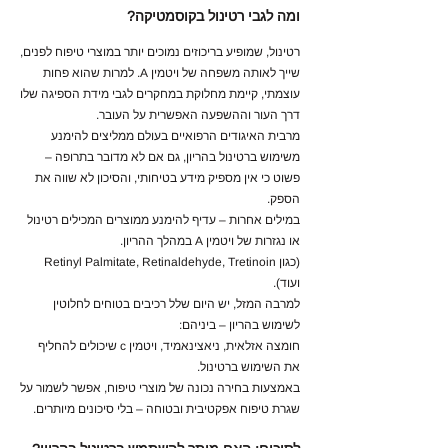
ומה לגבי רטינול בקוסמטיקה?
רטינול, שמופיע בריכוזים נמוכים יותר במוצרי טיפוח לפנים,
שייך לאותה משפחה של ויטמין A. למרות שהוא פחות
עוצמתי, קיימת מחלוקת במחקרים לגבי מידת הספיגה שלו
דרך העור וההשפעה האפשרית על העובר.
מרבית האיגודים הרפואיים בעולם ממליצים להימנע
משימוש ברטינול בהריון, גם אם לא מדובר בתרופה –
פשוט כי אין מספיק מידע בטיחותי, והסיכון לא שווה את
הספק.
במילים אחרות – עדיף להימנע ממוצרים המכילים רטינול
או נגזרות של ויטמין A במהלך ההריון.
(כגון Retinyl Palmitate, Retinaldehyde, Tretinoin
ועוד).
למרבה המזל, יש היום שלל רכיבים בטוחים לחלוטין
לשימוש בהריון – ביניהם:
חומצה אזלאית, ניאצינאמיד, ויטמין c שיכולים להחליף
את השימוש ברטינול.
באמצעות בחירה נכונה של מוצרי טיפוח, אפשר לשמור על
שגרת טיפוח אפקטיבית ובטוחה – בלי סיכונים מיותרים.