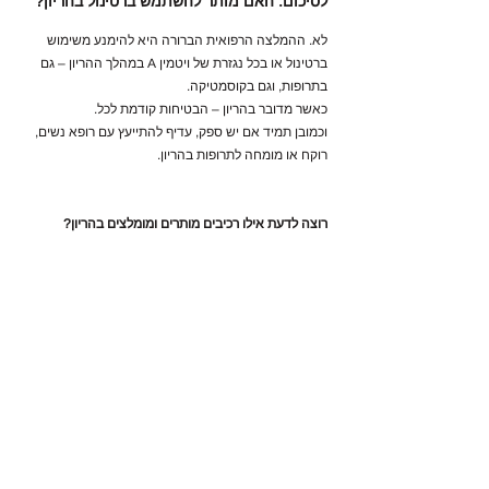
לסיכום: האם מותר להשתמש ברטינול בהריון?
לא. ההמלצה הרפואית הברורה היא להימנע משימוש
ברטינול או בכל נגזרת של ויטמין A במהלך ההריון – גם
בתרופות, וגם בקוסמטיקה.
כאשר מדובר בהריון – הבטיחות קודמת לכל.
וכמובן תמיד אם יש ספק, עדיף להתייעץ עם רופא נשים,
רוקח או מומחה לתרופות בהריון.
רוצה לדעת אילו רכיבים מותרים ומומלצים בהריון?
באתר של Oli Safe Care תוכלי למצוא מדריך מלא
לרכיבים בטוחים בהריון
, מוצרי טיפוח איכותיים שפותחו
במיוחד לתקופה הזו – וידע אמין ממומחים בתחום.
All Products