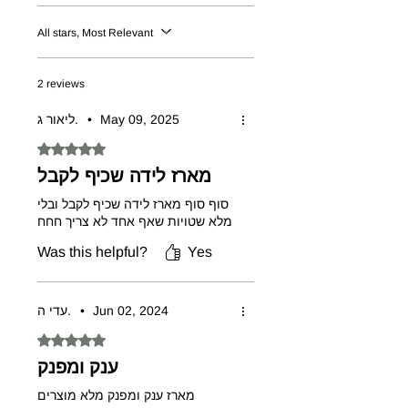
and face soap.
Monthly growth photo stickers of
All stars, Most Relevant
the baby as a gift!
2 reviews
ליאור ג.
•
May 09, 2025
Rated 5 out of 5 stars.
מארז לידה שכיף לקבל
סוף סוף מארז לידה שכיף לקבל ובלי
מלא שטויות שאף אחד לא צריך חחח
Was this helpful?
Yes
עדי ה.
•
Jun 02, 2024
Rated 5 out of 5 stars.
ענק ומפנק
מארז ענק ומפנק מלא מוצרים