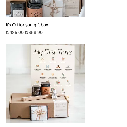
It's Oli for you gift box
Regular Price
Sale Price
₪485.00
₪358.90