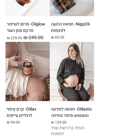
NippOli- חמאת הרגעה
Oliglow- סרום לשיפור
לפטמות
מרקם וגוון העור
מחיר
מחיר רגיל
מחיר מבצע
Olilastic- חמאה למניעה
Olilax- קרם עיסוי
וטשטוש סימני מתיחה
לרגליים עייפות
מחיר
מחיר
הנחה ברכישת שתי
חמאות