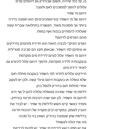
בו, קל ככל שיהיה, משום שבהיריון גם זיהומים קלים
עלולים להפוך למסוכנים לאם ולעובר.
זיהום מי שפיר
זיהום של מי השפיר (כוריואמניוניטיס) הוא תופעה נדירה
ביותר אך מסוכנת מאוד, הקשורה בתחלואה עוברית קשה
שעלולה להסתיים בנכות ואף במוות.
מהם הגורמים לזיהום?
הגורם העיקרי לבעיה הזאת הוא חדירת מזהמים (חיידקים
או נגיפים) למי השפיר, שבאופן תקין הם סביבה סטרילית.
זיהום מי השפיר עלול לגרום לירידת מים מוקדמת
ובעקבותיה ללידה מוקדמת, ולהפך: זיהום עלול להיגרם גם
לאחר ירידת מים.
חיידקים עלולים לחדור למי השפיר בעקבות מחלת חום
שלא טופלה או בעקבות זיהום וגינלי קשה, ולכן יש לעקוב
אחרי מחלות חום בהיריון ולטפל בהן.
דליפת מי שפיר שאינה מטופלת עלולה להוביל אף היא
לזיהום מי השפיר. לכן אם ישנה רטיבות חריגה בנרתיק -
ותמיד כאשר קיים חשש לדליפת מי שפיר - יש לברר את
העניין לעומק. במקרים רבים מקורה של רטיבות חריגה
בדליפת שתן שנפוצה בהיריון, ושאין בה כל סכנה.
מה את יכולה לעשות?
אם יש ספק בנוגע לירידת מי שפיר, יש לפנות לבדיקת