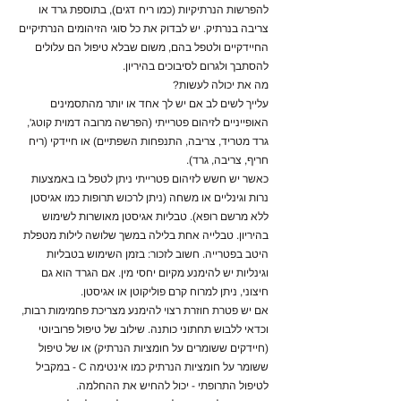
להפרשות הנרתיקיות (כמו ריח דגים), בתוספת גרד או
צריבה בנרתיק. יש לבדוק את כל סוגי הזיהומים הנרתיקיים
החיידקיים ולטפל בהם, משום שבלא טיפול הם עלולים
להסתבך ולגרום לסיבוכים בהיריון.
מה את יכולה לעשות?
עלייך לשים לב אם יש לך אחד או יותר מהתסמינים
האופייניים לזיהום פטרייתי (הפרשה מרובה דמוית קוטג',
גרד מטריד, צריבה, התנפחות השפתיים) או חיידקי (ריח
חריף, צריבה, גרד).
כאשר יש חשש לזיהום פטרייתי ניתן לטפל בו באמצעות
נרות וגינליים או משחה (ניתן לרכוש תרופות כמו אגיסטן
ללא מרשם רופא). טבליות אגיסטן מאושרות לשימוש
בהיריון. טבלייה אחת בלילה במשך שלושה לילות מטפלת
היטב בפטרייה. חשוב לזכור: בזמן השימוש בטבליות
וגינליות יש להימנע מקיום יחסי מין. אם הגרד הוא גם
חיצוני, ניתן למרוח קרם פוליקוטן או אגיסטן.
אם יש פטרת חוזרת רצוי להימנע מצריכת פחמימות רבות,
וכדאי ללבוש תחתוני כותנה. שילוב של טיפול פרוביוטי
(חיידקים ששומרים על חומציות הנרתיק) או של טיפול
ששומר על חומציות הנרתיק כמו אינטימה C - במקביל
לטיפול התרופתי - יכול להחיש את ההחלמה.