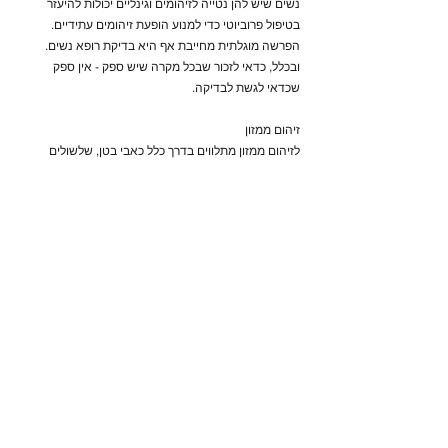
נשים שיש להן נטייה לזיהומים וגינליים יכולות להיעזר
בטיפול פרוביוטי כדי למנוע הופעת זיהומים עתידיים.
הפרשה מוגלתית מחייבת אף היא בדיקת רופא נשים.
ובכלל, כדאי לזכור שבכל מקרה שיש ספק - אין ספק
שכדאי לגשת לבדיקה.
זיהום ממזון
לזיהום ממזון מתלווים בדרך כלל כאבי בטן, שלשולים
והקאות - עם או בלי עליית חום. במקרים כאלה תמיד
חשוב להחזיר מייד את הנוזלים שאבדו לגוף כתוצאה
מהשלשולים ומההקאות. בתקופת ההיריון יש להחזרה
המיידית של הנוזלים חשיבות גדולה במיוחד.
מהם הגורמים לזיהום?
לזיהום אחראים בדרך כלל חיידקים שהתרבו במזון - לרוב
בגלל תנאי אחסון לא נאותים. במקרים של חשש לזיהום
יש לדווח לרופא המטפל אם יש עוד בני משפחה חולים.
אם המזון נצרך מחוץ לבית, למשל במסעדה או במזנון, יש
לדווח על כך.
מה את יכולה לעשות?
להרבות בשתיית נוזלים ולשמור על מנוחה כדי לאפשר
לגוף להתאושש במהירות מהזיהום.
במהלך ההיריון יש להימנע ממזונות שיש בהם סכנה