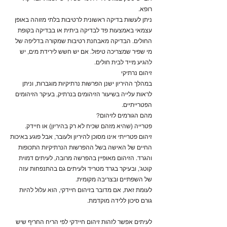
רופא.
ניתן לעשות בדיקה ראשונית לרטיבות בלתי מזוהה באופן
עצמאי באמצעות פד לבדיקה ביתית או בבדיקה בקופת
החולים. הבדיקה מאבחנת רטיבות שמקורה בדליפה של
מי שפיר שמצריכה טיפול. אם יש חשש לירידת מים, יש
להגיע מייד לבית חולים.
זיהום נרתיקי
במהלך ההיריון ישנן הפרשות נרתיקיות מוגברות, וניתן
לראות עלייה בשיעור הזיהומים בנרתיק, בעיקר הזיהומים
הפטרייתיים.
מהם הגורמים לזיהום?
פטרייה (שהיא מזהם שכיח לא רק בהיריון) או חיידק.
זיהום פטרייתי אינו מסוכן להיריון ולעובר, אבל פוגע באיכות
החיים של האישה בשל ההפרשות הנרתיקיות התכופות
והגרד. הזיהום מאופיין בהפרשה מרובה, לעיתים דמוית
קוטג', ובעיקר בגרד מטריד ולעיתים גם בהתנפחות עזה
של השפתיים ובצריבה מקומית.
לעומת זאת, אם מדובר בזיהום חיידקי, הוא עלול להיות
גורם סיכון ללידה מוקדמת.
לעיתים אפשר לזהות זיהום חיידקי לפי הריח החריף שיש