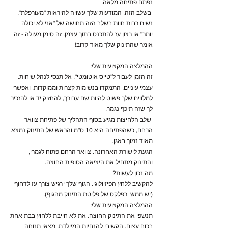
נפתח פתיחה מלאה.
בשלב הזה, המודעות שלך עשויה להיראות "מעורפלת".
נשים רבות חוות בשלב הזה תחושה של "אני לא יכולה
יותר" או רצון עז להתכנס בתוך עצמן. זה סימן מעולה - זה
אומר שהתינוק שלך מאוד קרוב!
ההמלצה המקצועית שלי:
זה הזמן לעבור ל"טייס אוטומטי". אל תנסי לנהל שיחות.
עצמי עיניים, התמקדו בנשימות קצרות וממוקדות, ואפשרי
למלווים שלך פשוט להיות שם עבורך, להחזיק יד או להזכיר
לך שזה תיכף נגמר.
שלב הלחיצות מגיע בסוף התהליך של פתיחת צוואר
הרחם, כשהפתיחה היא 10 ס"מ והראש של התינוק נמצא
מאוד נמוך באגן.
הגעת לישורת האחרונה. צוואר הרחם פתוח לגמרי,
והתינוק מתחיל את היציאה הסופית החוצה.
מה נכון לעשות?
להקשיב ללחץ הפיזיולוגי. הגוף שלך ירגיש צורך עז לדחוף
(יש ממש רפלקס של פליטת התינוק מהגוף).
ההמלצה המקצועית שלי:
תנשפי את התינוק החוצה. את לא חייבת ללחוץ בבת אחת
בכוח עצום, הקשיבי להנחיות המיילדת, מצאי תנוחה