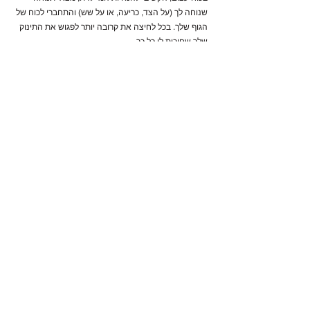
שנוחה לך (על הצד, כריעה, או על שש) והתחברי לכוח של
הגוף שלך. בכל לחיצה את קרובה יותר לפגוש את התינוק
שלך שחיכית לו כל כך.
לאינסטגרם שלי
המוצרים שכל הריונית, מניקה ואמא חייבות להכיר!
מוצרי הטיפוח של אולי סייף קר נרקחו בהמלצת רופאים
בכירים, מבוססים על רכיבים טבעיים ונקיים מרכיבים
אסורים בהריון והנקה.
הנמכרים ביותר