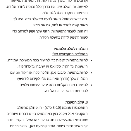
וקרובים זה לזה. בערך כל 3 דקות ציר, ומשתנה מאישה
לאישה. זה השלב שבו את בדרך כלל נכנסת לחדר הלידה.
הפתיחה תתקדם מ-4 ל-10 ס"מ.
מה כדאי לעשות? חשוב לדעת שבשלב הזה יהיה לך
מאוד קשה לשכב או לנוח, גם אם תרצי.
זה הזמן לעבור לתנועתיות. הגוף שלך זקוק למרחב כדי
לעזור לתינוק לרדת בתעלת הלידה.
המלצות לשלב הלטנטי:
ההמלצה המקצועית שלי:
להיות בתנוחות זקופות כדי להיעזר בכח המשיכה: עמידה,
הישענות על הקיר, סקוואט או ישיבה על כדור פיזיו.
להיות בתנועה: סיבובי אגן, הליכה קלה או ריקוד זוגי עם
המלווה שלך (הדרך האהובה עליי לקידום לידה❤️).
להיעזר במים: מקלחת חמה יכולה לעשות פלאים
להפחתת הכאב וקידום הלידה.
3. שלב המעבר:
ההתכנסות פנימה (8-10 ס"מ) - הוא חלק מהשלב
האקטיבי אבל מקבל כאן במה משלו כי יש דברים מיוחדים
שתרגישי כשתגיעי לפתיחה גדולה. זהו השלב הקצר ביותר
אך האינטנסיבי ביותר. התינוק כמעט כאן, וצוואר הרחם