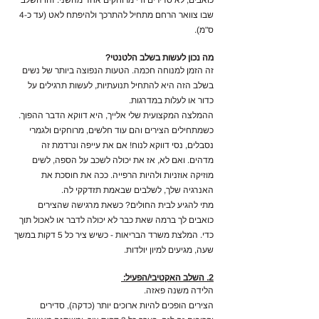
כואבים, לא סדירים ודי מרוחקים אחד מהשני. זהו השלב
שבו צוואר הרחם מתחיל להתרכך ולהיפתח לאט (עד כ-4
ס"מ).
מה נכון לעשות בשלב הלטנטי?
זה הזמן למנוחה חכמה. הטעות הנפוצה ביותר של נשים
בשלב הזה היא להתחיל תנועתיות, לעשות תרגילים על
כדור או לעלות במדרגות.
ההמלצה המקצועית שלי אלייך, היא דווקא הדבר ההפוך.
כשמתחילים הצירים והם עוד חלשים, מרוחקים ולגמרי
נסבלים, נסי דווקא לנוח! אם את עייפה ונרדמת זה
מדהים. ואם לא, אז את יכולה לשכב על הספה, לשים
מוזיקה אוזניות ולהיות הרפייה. ככה את חוסכת את
האנרגיה שלך, לשלבים שבאמת תזדקקי לה.
מתי להגיע לבית החולים? כשאת מרגישה שהצירים
כואבים לך ברמה שאת כבר לא יכולה לדבר או לאכול תוך
כדי. המלצת משרד הבריאות - כשיש ציר כל 5 דקות במשך
שעה, מגיעים למיון יולדות.
2. השלב האקטיבי/הפעיל:
הלידה משנה פאזה.
הצירים הופכים להיות ארוכים יותר (כדקה), סדירים