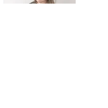
Olilastic- חמאה למניעה וטשטוש סימני
מתיחה
מחיר
הנחה ברכישת שתי חמאות
הוספה לסל