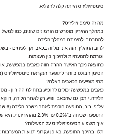
סימפיזיוליזיס הייתה קלה להפליא.
מה זה סימפיזיוליזיס?
במהלך ההיריון מופרשים הורמונים שונים, כמו למשל 
להתרחב ולהימתח במהלך הלידה.
לרוב התהליך הזה אינו מלווה בכאב, אך לעיתים - ב
וגורמת לתנועתיות ולחיכוך בין העצמות.
כתוצאה מכך האישה ההרה חווה כאבים במפשעה, או לי
הסימן הבולט ביותר לתופעה הנקראת סימפיזיוליזיס (באנגלית: pubis dysfunction
מתי מופיעים הכאבים האלה?
הלידה. ייתכן גם שהכאב יופיע רק לאחר הלידה, דווקא ב
על־פי רוב, התופעה חולפת לאחר משכב הלידה (6 שבועות אחרי הלידה).
התופעה שכיחה ב־0.2% עד 2.3% מההיריונות. היא שכיחה יותר אצל נשים מבוגרות עם היריונות חוזרים.
איך משפיע הסימפיזיוליזיס על הפעילות?
תלוי בהיקף התופעה. באופן עקרוני תנועות המערבות א