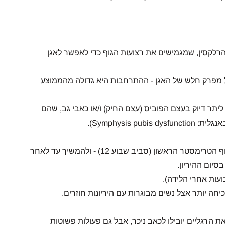
הרלקסין, שמגמישים את רצועות הגוף כדי לאפשר לאגן
של מפרק חלש של האגן - ההתרחבות היא גדולה מהממוצע
תר דיוק בעצם הפוביס (עצם החיק) ו/או כאבי גב, שהם
Symphysis ).
כאבים במפשעה יכולים להופיע בתחילת ההיריון - מסוף הטרימסטר הראשון (סביב שבוע 12) - ולהמשיך עד לאחר
סיום ההיריון.
ת הרגליים יובילו לכאב ניכר, אבל גם פעולות פשוטות