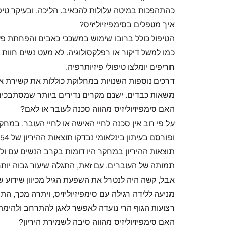
כהתהפכות במיטה עלולות להכאיב. הליכה, ובעיקר טיפ
איך מטפלים בסימפיזיוליזיס?
הטיפול כולל ברובו שימוש במשככי כאבים והפחתת פעי
כמו למשל דיקור או רפלקסולוגיה. לא מעט נשים חוות 
חריפים יומלצו טיפולי פיזיותרפיה.
דרכים נוספות השנויות במחלוקת כוללות את קשירת א
משאות כבדים. ישנם מקרים נדירים ביותר שמסתבכים
האם סימפיזיוליזיס מהווה סכנה לעובר או לאם?
על פי רוב אין סכנה לחיי האישה או לחיי העובר. במח
ופורסם בעיתון בינלאומי נבדקו תוצאות ההיריון של 154 נשים עם סימפיזיוליזיס.
תוצאות ההיריון במחקר היו דומות בקרב הנשים עם ולל
תמותה של העוברים. עם זאת, התגלה שיעור גבוה יותר 
אבל, קשה היה לנטרל את השפעת הגיל מכיוון שידוע שגיל
מניעה ללידה רגילה עם סימפיזיוליזיס, ויתרה מכך, ה
רצועות הגוף הרי נועדה לאפשר לאגן להתרחב ולהימ
האם סימפיזיוליזיס מהווה סיבה לשמירת היריון?