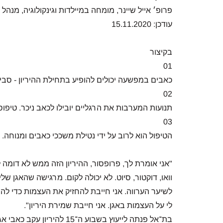
פרופ׳ אייל שיינר,
מומחה במיילדות וגינקולוגיה, מנהל
עודכן: 15.11.2020
בקיצור
01
כאבים במפשעה יכולים להופיע בתחילת ההיריון - סביב שבוע 12 - ולהמשיך עד ל
02
תנועות המערבות את הרגליים יובילו לכאב ניכר. טיפ
03
הטיפול הוא לרוב על ידי נטילת משככי כאבים ומנוחה. ב
"אני אומרת לך, פרופסור, ההיריון הזה ממש לא דומה 
וואו, דוקטור, סיוט. לא יכולה לקום. מרגישה שהאגן
לשיער הערווה. אני חייבת להחזיק את העצמות כדי 
לי על העצמות באגן. אני חייבת שמירת היריון".
בת־אל פנתה לייעוץ בשבוע ה־5